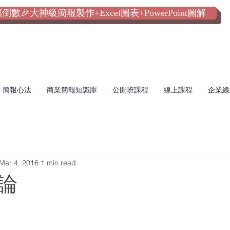
數🎉大神級簡報製作+Excel圖表+PowerPoint圖解
簡報心法
商業簡報知識庫
公開班課程
線上課程
企業線
Mar 4, 2016
1 min read
論