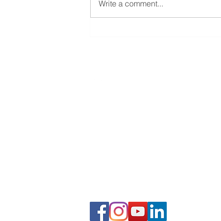
Write a comment...
未來AI商業簡報的應用場景
​商業簡報網 / 韓明文 講師
2,000+場企業簡報授課經驗