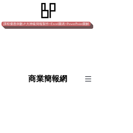
課程優惠倒數🎉大神級簡報製作+Excel圖表+PowerPoint圖解
​商業簡報網
十倍速簡報製作