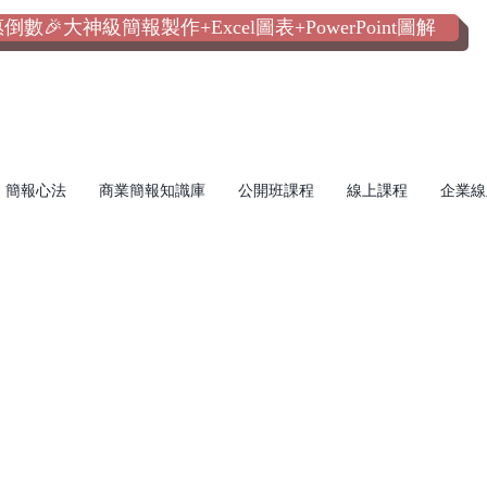
數🎉大神級簡報製作+Excel圖表+PowerPoint圖解
簡報心法
商業簡報知識庫
公開班課程
線上課程
企業線