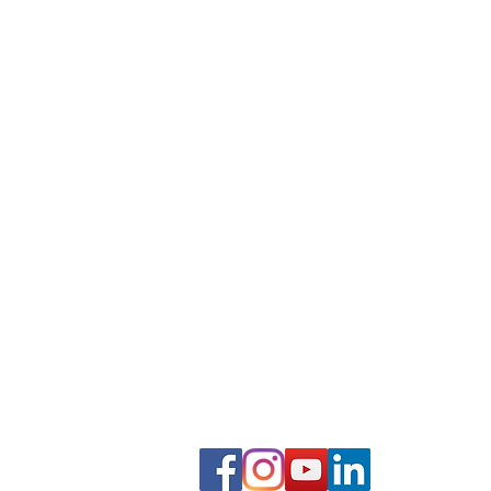
​商業簡報網 / 韓明文 講師
2,000+場企業簡報授課經驗