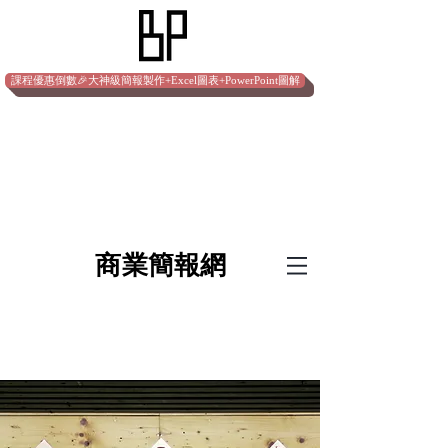
課程優惠倒數🎉大神級簡報製作+Excel圖表+PowerPoint圖解
​商業簡報網