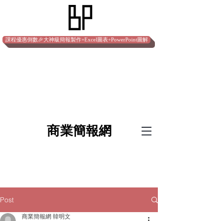
課程優惠倒數🎉大神級簡報製作+Excel圖表+PowerPoint圖解
​商業簡報網
Post
商業簡報網 韓明文