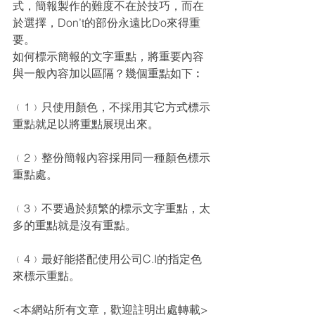
式，簡報製作的難度不在於技巧，而在
於選擇，Don’t的部份永遠比Do來得重
要。
如何標示簡報的文字重點，將重要內容
與一般內容加以區隔？幾個重點如下︰
﹙1﹚只使用顏色，不採用其它方式標示
重點就足以將重點展現出來。
﹙2﹚整份簡報內容採用同一種顏色標示
重點處。
﹙3﹚不要過於頻繁的標示文字重點，太
多的重點就是沒有重點。
﹙4﹚最好能搭配使用公司C.I的指定色
來標示重點。
<本網站所有文章，歡迎註明出處轉載>