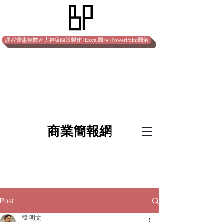
課程優惠倒數🎉大神級簡報製作+Excel圖表+PowerPoint圖解
​商業簡報網
Post
韓 明文