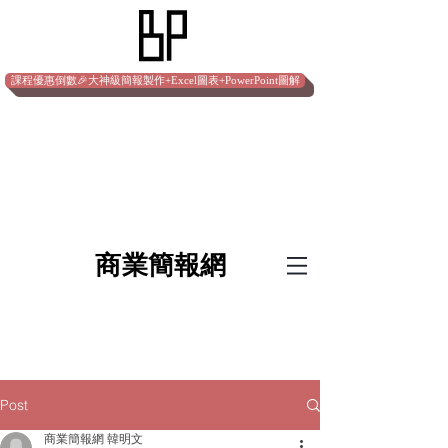
課程優惠倒數🎉大神級簡報製作+Excel圖表+PowerPoint圖解
​商業簡報網
Post
商業簡報網 韓明文