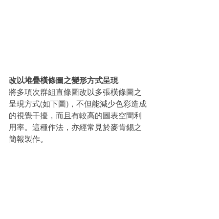
改以堆疊橫條圖之變形方式呈現
將多項次群組直條圖改以多張橫條圖之
呈現方式(如下圖)，不但能減少色彩造成
的視覺干擾，而且有較高的圖表空間利
用率。這種作法，亦經常見於麥肯錫之
簡報製作。