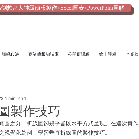
數🎉大神級簡報製作+Excel圖表+PowerPoint圖解
簡報心法
商業簡報知識庫
公開班課程
線上課程
企業線
23
1 min read
圖製作技巧
條圖之分，折線圖卻幾乎皆以水平方式呈現。在這次實作
之視覺化為例，學習垂直折線圖的製作技巧。