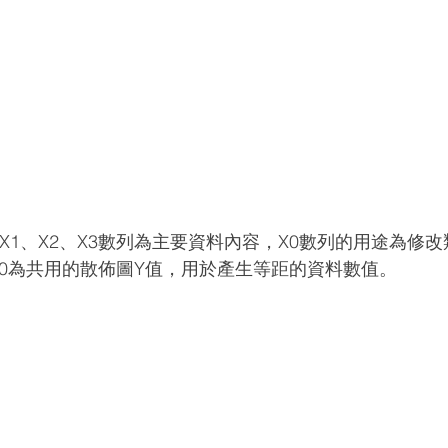
料表。X1、X2、X3數列為主要資料內容，X0數列的用途為修
、X0為共用的散佈圖Y值，用於產生等距的資料數值。