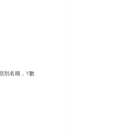
改類別名稱，Y數