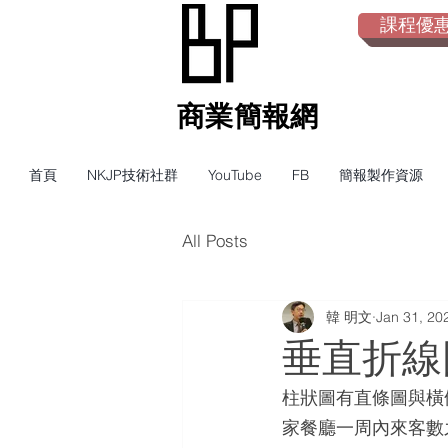
課程優惠倒
​商業簡報網
首頁
NKJP技術社群
YouTube
FB
簡報製作資源
All Posts
韓 明文
Jan 31, 20
垂直折線
柱狀圖有直條圖與橫
家餐廳一周內來客數