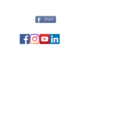
Share
0930-096593
mwhan@pook.com.tw
台灣Taiwan，台北