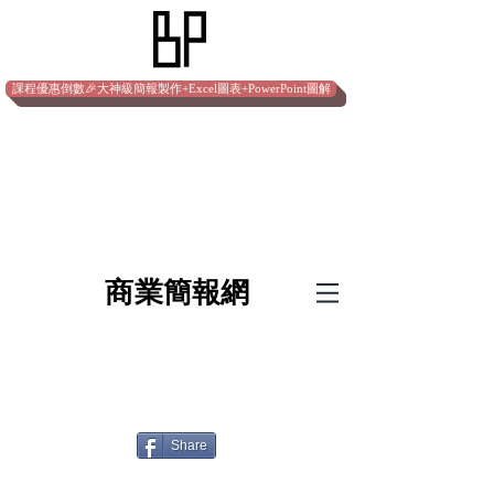
課程優惠倒數🎉大神級簡報製作+Excel圖表+PowerPoint圖解
​商業簡報網
Share