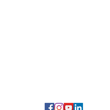
​商業簡報網 / 韓明文 講師
2,000+場企業簡報授課經驗