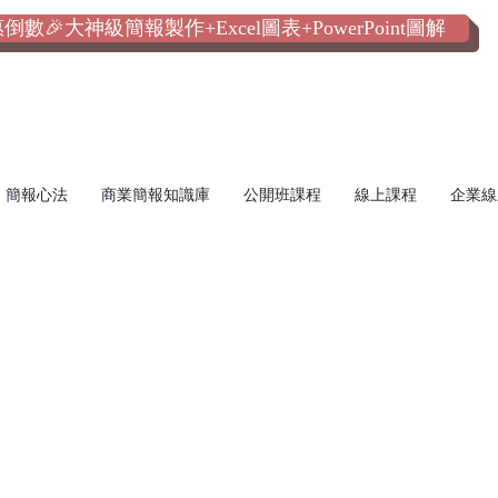
數🎉大神級簡報製作+Excel圖表+PowerPoint圖解
簡報心法
商業簡報知識庫
公開班課程
線上課程
企業線