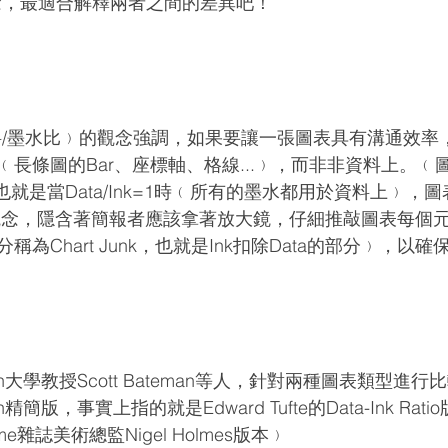
tio觀念，最適合解釋兩者之間的差異吧！
tio﹙資料/墨水比﹚的觀念強調，如果要讓一張圖表具有溝通效
長條圖的Bar、座標軸、格線...﹚，而非非資料上。﹙
﹚也就是當Data/Ink=1時﹙所有的墨水都用於資料上﹚，
觀念，隱含著簡報者應該拿著放大鏡，仔細推敲圖表每個
為Chart Junk，也就是Ink扣除Data的部分﹚，以
ewan大學教授Scott Bateman等人，針對兩種圖表類型進
精簡版，事實上指的就是Edward Tufte的Data-Ink Ra
雜誌美術總監Nigel Holmes版本﹚