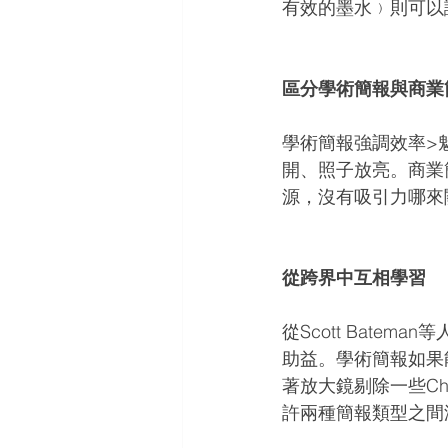
有效的墨水﹚則可以
區分學術簡報與商業
學術簡報強調效率>
開、照子放亮。商業
源，沒有吸引力哪來
從跨界中互相學習
從Scott Bate
助益。學術簡報如果能
著放大鏡剔除一些Ch
許兩種簡報類型之間