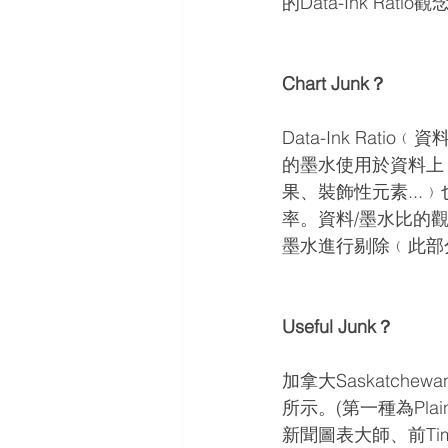
的Data-Ink Ra
Chart Junk？
Data-Ink Ra
的墨水使用於資料上﹙
果、裝飾性元素...
率。資料/墨水比的
墨水進行剔除﹙此部分稱
Useful Junk？
加拿大Saskatch
所示。(第一種為Plain
新聞圖表大師、前Time