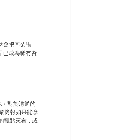
然會把耳朵張
早已成為稀有資
墨水﹚對於溝通的
商業簡報如果能拿
習的觀點來看，或