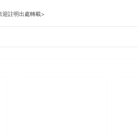
歡迎註明出處轉載>