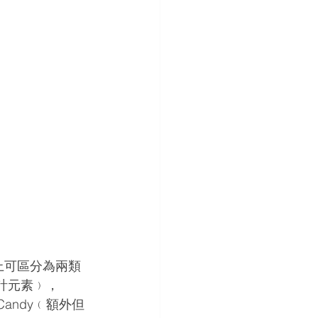
上可區分為兩類
設計元素﹚，
Candy﹙額外但