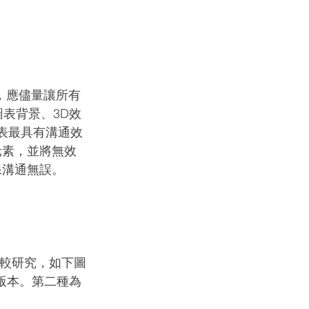
率，應儘量讓所有
圖表背景、3D效
圖表最具有溝通效
元素，並將無效
確保溝通無誤。
行比較研究，如下圖
tio版本。第二種為