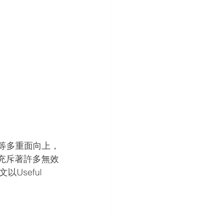
.等多重面向上，
圖表充斥著許多無效
seful 