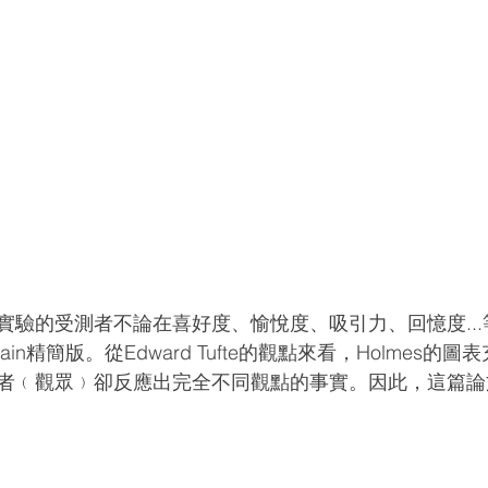
實驗的受測者不論在喜好度、愉悅度、吸引力、回憶度..
lain精簡版。從Edward Tufte的觀點來看，Holmes的
﹙觀眾﹚卻反應出完全不同觀點的事實。因此，這篇論文以U