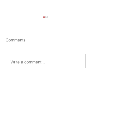
Comments
Write a comment...
學習GAMMA之前，你必須
簡報製作中的AI
知道的10件事情
觀
0930-096593
mwhan@pook.com.tw
台灣Taiwan，台北