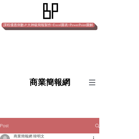
課程優惠倒數🎉大神級簡報製作+Excel圖表+PowerPoint圖解
​商業簡報網
Post
商業簡報網 韓明文