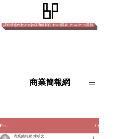
課程優惠倒數🎉大神級簡報製作+Excel圖表+PowerPoint圖解
​商業簡報網
Post
商業簡報網 韓明文