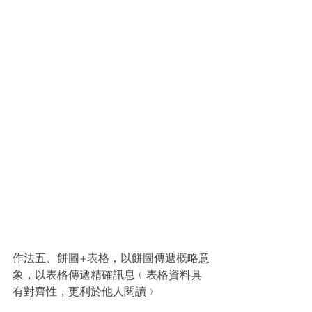
作法五、餅圖+表格，以餅圖傳遞概略意
象，以表格傳遞精確訊息﹙表格資料具
有對齊性，更利於他人閱讀﹚