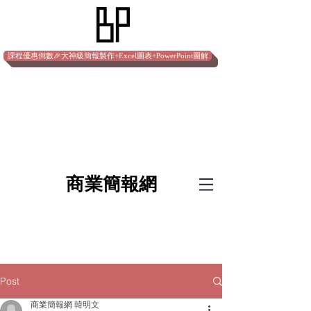
課程優惠倒數🎉大神級簡報製作+Excel圖表+PowerPoint圖解
​商業簡報網
Post
商業簡報網 韓明文