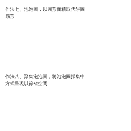
作法七、泡泡圖，以圓形面積取代餅圖
扇形
作法八、聚集泡泡圖，將泡泡圖採集中
方式呈現以節省空間