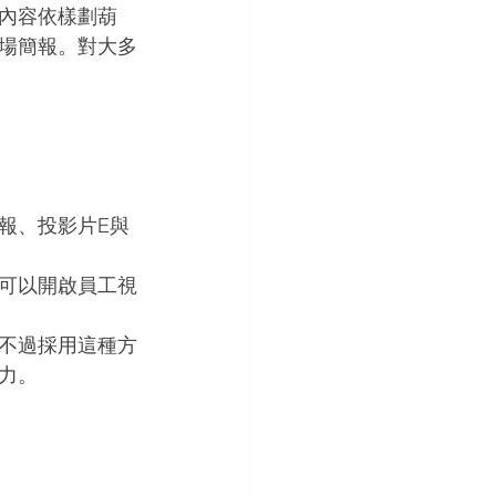
內容依樣劃葫
職場簡報。對大多
簡報、投影片E與
可以開啟員工視
不過採用這種方
力。