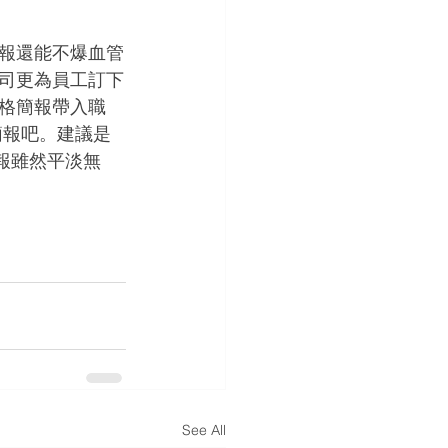
報還能不爆血管
司更為員工訂下
格簡報帶入職
簡報吧。建議是
報雖然平淡無
See All