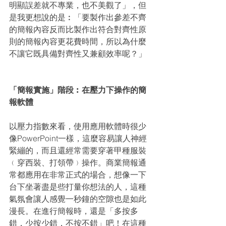
明顯誤差就不專業，也不美觀了」，但
是我更想說的是︰「要製作出參差不齊
的簡報內容反而比製作出符合對齊性原
則的簡報內容更花費時間，所以為什麼
不讓它既具備對齊性又兼顧效率呢？」
「簡報實施」階段︰在壓力下操作的簡
報軟體
以壓力指數來看，使用應用軟體時很少
像PowerPoint一樣，這麼容易讓人神經
緊繃的，而且還經常需要穿著甲種服裝
﹙穿西裝、打領帶﹚操作。商業簡報通
常都應用在非常正式的場合，想像一下
台下坐著盡是些打量你想法的人，這種
氣氛會讓人感覺一秒鐘的空隙也是如此
漫長。在進行簡報時，還是「多按多
錯，少按少錯，不按不錯」吧！在這種