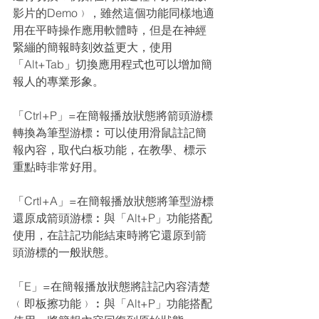
影片的Demo﹚，雖然這個功能同樣地適
用在平時操作應用軟體時，但是在神經
緊繃的簡報時刻效益更大，使用
「Alt+Tab」切換應用程式也可以增加簡
報人的專業形象。
「Ctrl+P」=在簡報播放狀態將箭頭游標
轉換為筆型游標︰可以使用滑鼠註記簡
報內容，取代白板功能，在教學、標示
重點時非常好用。
「Crtl+A」=在簡報播放狀態將筆型游標
還原成箭頭游標︰與「Alt+P」功能搭配
使用，在註記功能結束時將它還原到箭
頭游標的一般狀態。
「E」=在簡報播放狀態將註記內容清楚
﹙即板擦功能﹚︰與「Alt+P」功能搭配