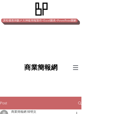
課程優惠倒數🎉大神級簡報製作+Excel圖表+PowerPoint圖解
​商業簡報網
Post
商業簡報網 韓明文