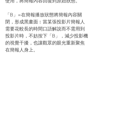
使用，將簡報內容回復到原始狀態。
「B」=在簡報播放狀態將簡報內容關
閉，形成黑畫面︰當某張投影片簡報人
需要花較長的時間口語解說而不需用到
投影片時，不妨按下「B」，減少投影機
的視覺干擾，也讓觀眾的眼光重新聚焦
在簡報人身上。
學習使用快捷鍵不單單僅是效率考量，
同時也是一種專業展現，擅用它們可以
減少失誤，也能幫助你製作出符合簡報
設計原則的內容。簡報人，你今天
「F5」了嗎？
<本網站所有文章，歡迎註明出處轉載>