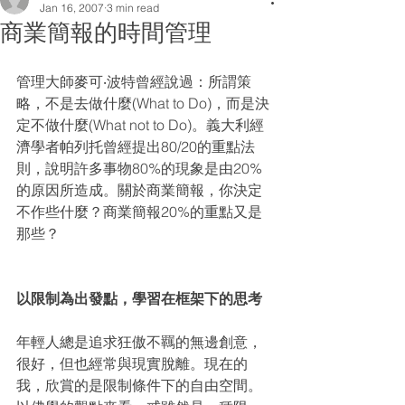
Jan 16, 2007
3 min read
商業簡報的時間管理
管理大師麥可‧波特曾經說過：所謂策
略，不是去做什麼(What to Do)，而是決
定不做什麼(What not to Do)。義大利經
濟學者帕列托曾經提出80/20的重點法
則，說明許多事物80%的現象是由20%
的原因所造成。關於商業簡報，你決定
不作些什麼？商業簡報20%的重點又是
那些？
以限制為出發點，學習在框架下的思考
年輕人總是追求狂傲不羈的無邊創意，
很好，但也經常與現實脫離。現在的
我，欣賞的是限制條件下的自由空間。