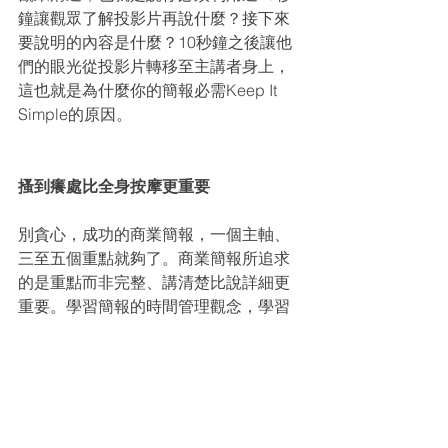
鐘讓觀眾了解投影片再說什麼？接下來
要說明的內容是什麼？10秒鐘之後讓他
們的眼光從投影片轉移至主講者身上，
這也就是為什麼你的簡報必需Keep It 
Simple的原因。
搔到癢處比全身按摩更重要
別貪心，成功的商業簡報，一個主軸、
三至五個重點就夠了。商業簡報所追求
的是重點而非完整、講清楚比說詳細更
重要。學習簡報的時間管理觀念，學習
當投影片的主人，而非被他們拖著走！
<本網站所有文章，歡迎註明出處轉載>