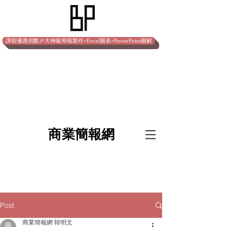
課程優惠倒數🎉大神級簡報製作+Excel圖表+PowerPoint圖解
​商業簡報網
Post
商業簡報網 韓明文