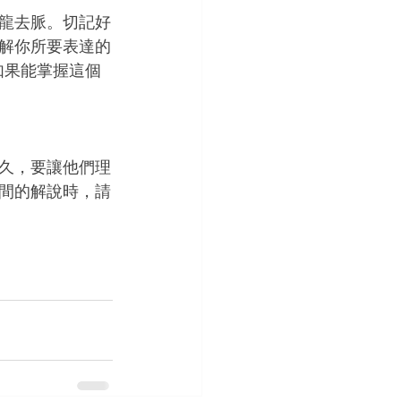
龍去脈。切記好
解你所要表達的
如果能掌握這個
久，要讓他們理
間的解說時，請