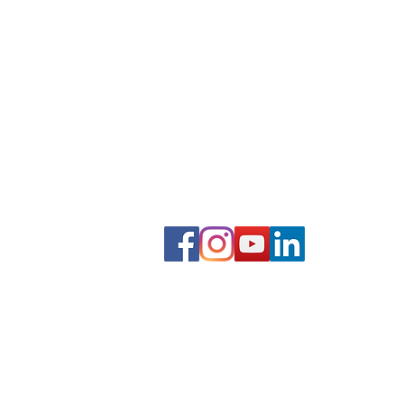
​商業簡報網 / 韓明文 講師
2,000+場企業簡報授課經驗
未來AI商業簡報的應用場景
0930-096593
mwhan@pook.com.tw
台灣Taiwan，台北