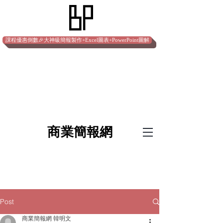
課程優惠倒數🎉大神級簡報製作+Excel圖表+PowerPoint圖解
​商業簡報網
Post
商業簡報網 韓明文