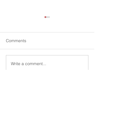
Comments
Write a comment...
學習GAMMA之前，你必須
簡報製作中的AI
知道的10件事情
觀
0930-096593
mwhan@pook.com.tw
台灣Taiwan，台北