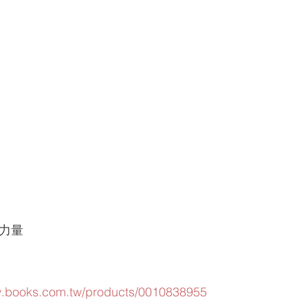
的力量
w.books.com.tw/products/0010838955