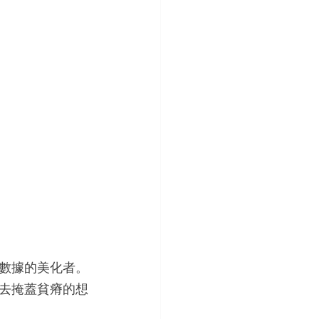
數據的美化者。
去掩蓋貧瘠的想