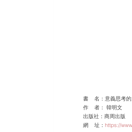
書    名：意義思考
作    者： 韓明文  
出版社：商周出版
網    址：
https://ww