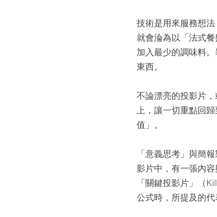
技術是用來服務想法
就會淪為以「法式餐
加入最少的調味料。
東西。
不論漂亮的投影片，
上，讓一切重點回歸
值」。
「意義思考」與簡報
影片中，有一張內容
「關鍵投影片」（Ki
公式時，所提及的代