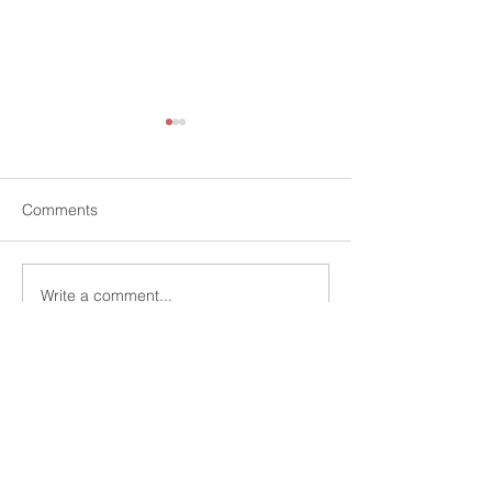
Comments
Write a comment...
學習GAMMA之前，你必須
簡報製作中的AI
知道的10件事情
觀
0930-096593
mwhan@pook.com.tw