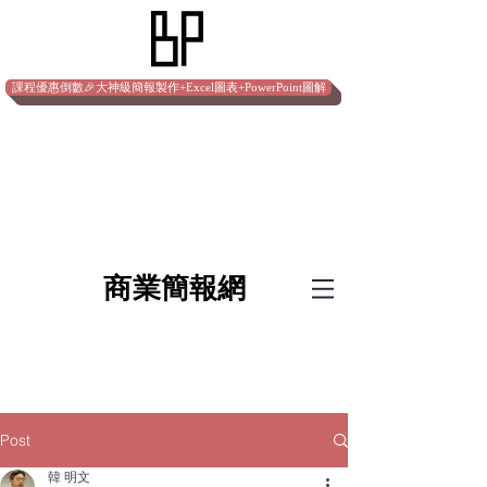
課程優惠倒數🎉大神級簡報製作+Excel圖表+PowerPoint圖解
​商業簡報網
Post
韓 明文