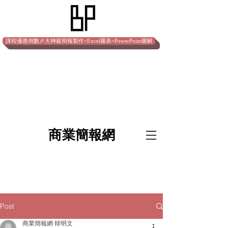
課程優惠倒數🎉大神級簡報製作+Excel圖表+PowerPoint圖解
​商業簡報網
Post
商業簡報網 韓明文