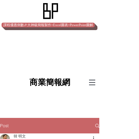
課程優惠倒數🎉大神級簡報製作+Excel圖表+PowerPoint圖解
​商業簡報網
Post
韓 明文