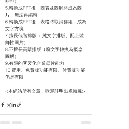
類型）
5.轉換成PPT後，圖表及圖解將成為圖
片，無法再編輯
6.轉換成PPT後，表格將取消群組，成為
文字方塊
7.擅長低階排版（ 純文字排版、配上裝
飾性圖片）
8.不擅長高階排版（將文字轉換為概念
圖解）
9.有限的客製化企業母片能力
10.費用。免費版功能有限、付費版功能
仍是有限
<本網站所有文章，歡迎註明出處轉載>