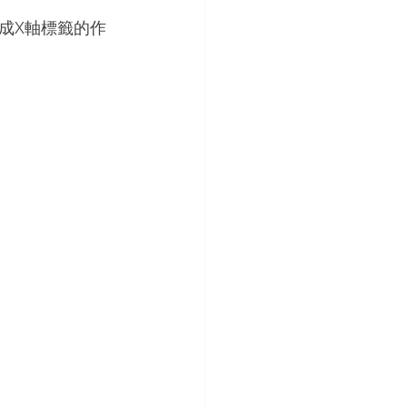
成X軸標籤的作