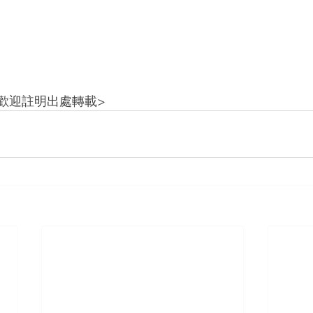
歡迎註明出處轉載> 