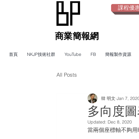
課程優惠倒
​商業簡報網
首頁
NKJP技術社群
YouTube
FB
簡報製作資源
All Posts
韓 明文
Jan 7, 202
多向度圖
Updated:
Dec 8, 2020
當兩個座標軸不夠用