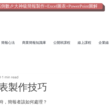
數🎉大神級簡報製作+Excel圖表+PowerPoint圖解
簡報心法
商業簡報知識庫
公開班課程
線上課程
企業線
0
1 min read
表製作技巧
時，簡報者該如何處理？