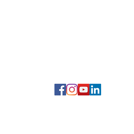
​商業簡報網 / 韓明文 講師
2,000+場企業簡報授課經驗
0930-096593
mwhan@pook.com.tw
台灣Taiwan，台北