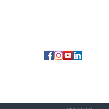
​商業簡報網 / 韓明文 講師
2,000+場企業簡報授課經驗
0930-096593
mwhan@pook.com.tw
台灣Taiwan，台北