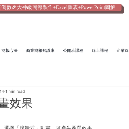
數🎉大神級簡報製作+Excel圖表+PowerPoint圖解
簡報心法
商業簡報知識庫
公開班課程
線上課程
企業線
14
1 min read
畫效果
，選擇「滾輪式」動畫，可產生圈選效果。