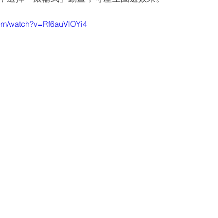
com/watch?v=Rf6auVlOYi4